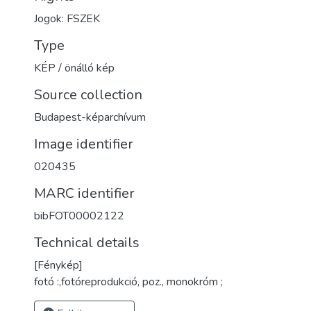
Jogok: FSZEK
Type
KÉP / önálló kép
Source collection
Budapest-képarchívum
Image identifier
020435
MARC identifier
bibFOT00002122
Technical details
[Fénykép]
fotó :,fotóreprodukció, poz., monokróm ;