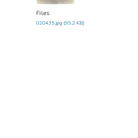
Files
020435.jpg
(95.2 KB)