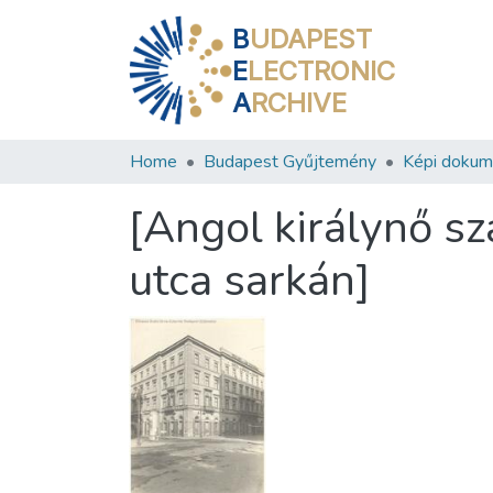
B
UDAPEST
E
LECTRONIC
A
RCHIVE
Home
Budapest Gyűjtemény
Képi doku
[Angol királynő sz
utca sarkán]