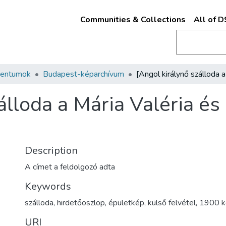
Communities & Collections
All of 
mentumok
Budapest-képarchívum
álloda a Mária Valéria és
Description
A címet a feldolgozó adta
Keywords
szálloda
,
hirdetőoszlop
,
épületkép
,
külső felvétel
,
1900 k
URI