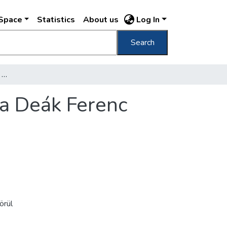
DSpace
Statistics
About us
Log In
Search
[Angol királynő szálloda a Mária Valéria és a Deák Ferenc utca sarkán]
 a Deák Ferenc
örül