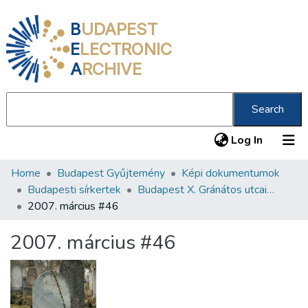
B
UDAPEST
E
LECTRONIC
A
RCHIVE
Search
(current
Log In
Home
Budapest Gyűjtemény
Képi dokumentumok
Communities & Collections
Budapesti sírkertek
Budapest X. Gránátos utcai Orthodox Zsidó Temető
All of DSpace
2007. március #46
Statistics
2007. március #46
About us