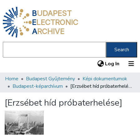
B
UDAPEST
E
LECTRONIC
A
RCHIVE
Search
(current
Log In
Home
Budapest Gyűjtemény
Képi dokumentumok
Communities & Collections
Budapest-képarchívum
[Erzsébet híd próbaterhelése]
All of DSpace
[Erzsébet híd próbaterhelése]
Statistics
About us