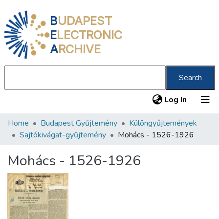
B
UDAPEST
E
LECTRONIC
A
RCHIVE
Search
(current
Log In
Home
Budapest Gyűjtemény
Különgyűjtemények
Communities & Collections
Sajtókivágat-gyűjtemény
Mohács - 1526-1926
All of DSpace
Mohács - 1526-1926
Statistics
About us