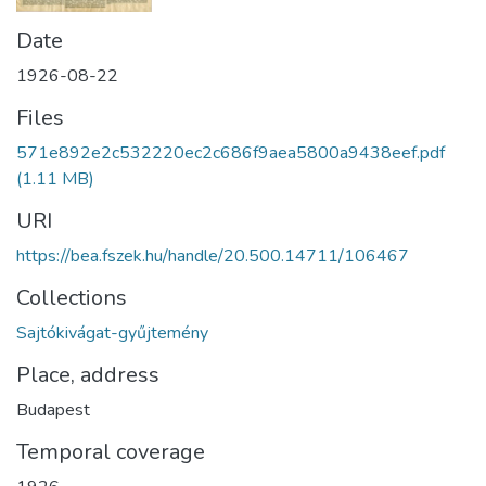
Date
1926-08-22
Files
571e892e2c532220ec2c686f9aea5800a9438eef.pdf
(1.11 MB)
URI
https://bea.fszek.hu/handle/20.500.14711/106467
Collections
Sajtókivágat-gyűjtemény
Place, address
Budapest
Temporal coverage