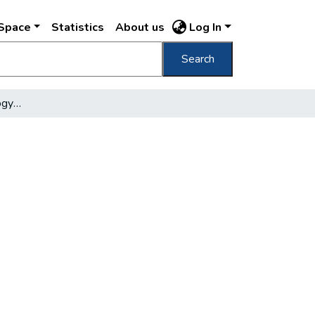
DSpace
Statistics
About us
Log In
Search
Ismét szigoritják a gázfogyasztását