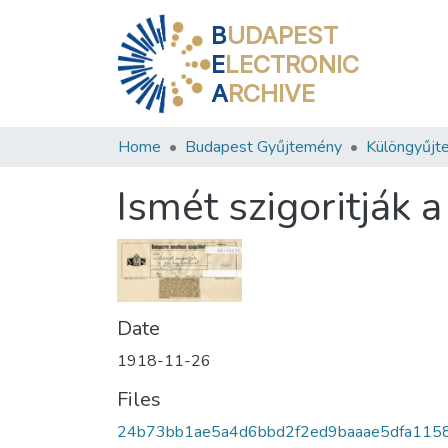
B
UDAPEST
E
LECTRONIC
A
RCHIVE
Home
Budapest Gyűjtemény
Különgyűjt
Ismét szigoritják 
Date
1918-11-26
Files
24b73bb1ae5a4d6bbd2f2ed9baaae5dfa115