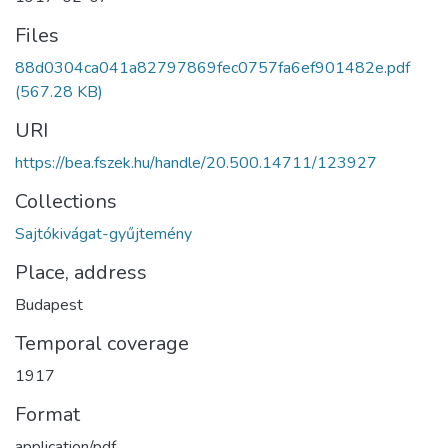
Files
88d0304ca041a82797869fec0757fa6ef901482e.pdf
(567.28 KB)
URI
https://bea.fszek.hu/handle/20.500.14711/123927
Collections
Sajtókivágat-gyűjtemény
Place, address
Budapest
Temporal coverage
1917
Format
application/pdf