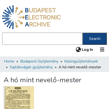
B
UDAPEST
E
LECTRONIC
A
RCHIVE
Search
(current
Log In
Home
Budapest Gyűjtemény
Különgyűjtemények
Communities & Collections
Sajtókivágat-gyűjtemény
A hó mint nevelő-mester
All of DSpace
A hó mint nevelő-mester
Statistics
About us