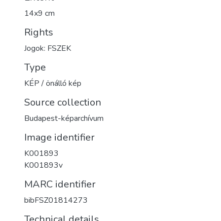
14x9 cm
Rights
Jogok: FSZEK
Type
KÉP / önálló kép
Source collection
Budapest-képarchívum
Image identifier
K001893
K001893v
MARC identifier
bibFSZ01814273
Technical details