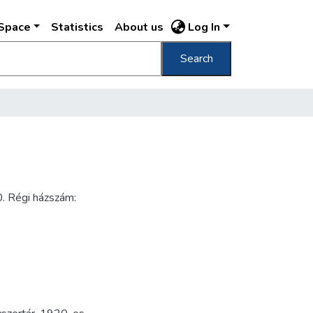
DSpace
Statistics
About us
Log In
Search
. Régi házszám: