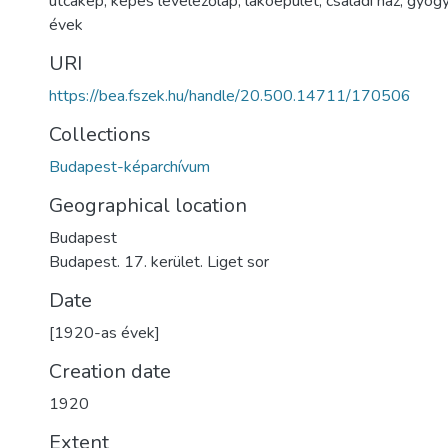
utcakép
,
képes levelezőlap
,
lakóépület
,
családi ház
,
gyógy
évek
URI
https://bea.fszek.hu/handle/20.500.14711/170506
Collections
Budapest-képarchívum
Geographical location
Budapest
Budapest. 17. kerület. Liget sor
Date
[1920-as évek]
Creation date
1920
Extent