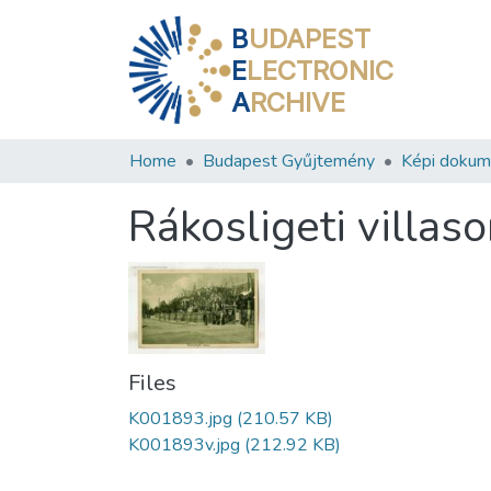
B
UDAPEST
E
LECTRONIC
A
RCHIVE
Home
Budapest Gyűjtemény
Képi doku
Rákosligeti villaso
Files
K001893.jpg
(210.57 KB)
K001893v.jpg
(212.92 KB)