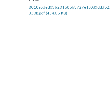
8018a63ed096201585b5727e1c0d9dd352
330b.pdf
(434.05 KB)