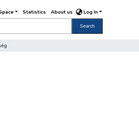
DSpace
Statistics
About us
Log In
Search
ség