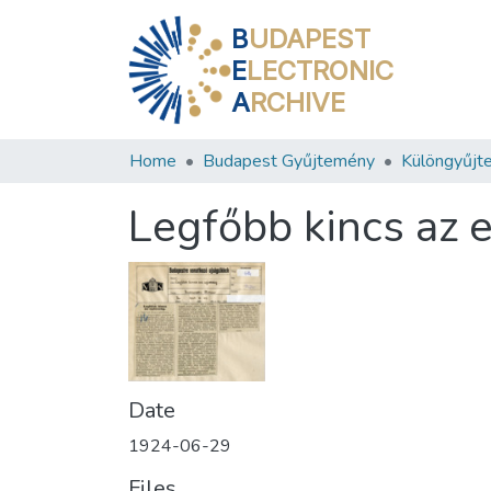
B
UDAPEST
E
LECTRONIC
A
RCHIVE
Home
Budapest Gyűjtemény
Különgyűjt
Legfőbb kincs az 
Date
1924-06-29
Files