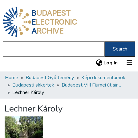
B
UDAPEST
E
LECTRONIC
A
RCHIVE
Search
(current
Log In
Home
Budapest Gyűjtemény
Képi dokumentumok
Communities & Collections
Budapesti sírkertek
Budapest VIII Fiumei út sírkert 4. rész
All of DSpace
Lechner Károly
Statistics
Lechner Károly
About us