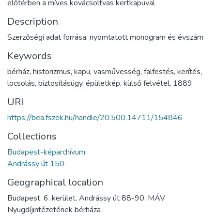
előtérben a míves kovácsoltvas kertkapuval
Description
Szerzőségi adat forrása: nyomtatott monogram és évszám
Keywords
bérház
,
historizmus
,
kapu
,
vasművesség
,
falfestés
,
kerítés
,
locsolás
,
biztosításügy
,
épületkép
,
külső felvétel
,
1889
URI
https://bea.fszek.hu/handle/20.500.14711/154846
Collections
Budapest-képarchívum
Andrássy út 150
Geographical location
Budapest. 6. kerület. Andrássy út 88-90. MÁV
Nyugdíjintézetének bérháza