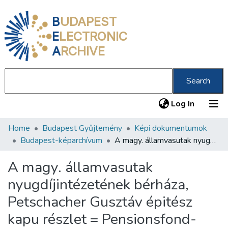
B
UDAPEST
E
LECTRONIC
A
RCHIVE
Search
(current
Log In
Home
Budapest Gyűjtemény
Képi dokumentumok
Communities & Collections
Budapest-képarchívum
A magy. államvasutak nyugdíjintézetének bérháza, Petschacher Gusztáv épitész kapu részlet = Pensionsfond-Gebäude der ung. Staatsbahnen : Thor-Detail, Architekt: Gustav Petschacher /
All of DSpace
A magy. államvasutak
Statistics
nyugdíjintézetének bérháza,
About us
Petschacher Gusztáv épitész
kapu részlet = Pensionsfond-