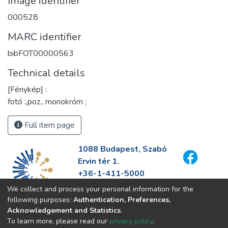
Image identifier
000528
MARC identifier
bibFOT00000563
Technical details
[Fénykép] :
fotó :,poz., monokróm ;
Full item page
1088 Budapest, Szabó
Ervin tér 1.
+36-1-411-5000
info@fszek.hu
We collect and process your personal information for the
https://fszek.hu
following purposes:
Authentication, Preferences,
Acknowledgement and Statistics
.
To learn more, please read our
privacy policy
.