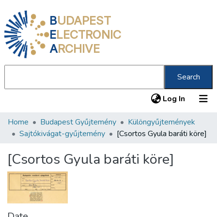
B
UDAPEST
E
LECTRONIC
A
RCHIVE
Search
(current
Log In
Home
Budapest Gyűjtemény
Különgyűjtemények
Communities & Collections
Sajtókivágat-gyűjtemény
[Csortos Gyula baráti köre]
All of DSpace
[Csortos Gyula baráti köre]
Statistics
About us
Date