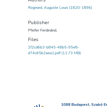
Rogeard, Auguste Louis (1820-1896)
Publisher
Pfeifer Ferdinánd,
Files
2f2cd6b3-b845-48b5-95e8-
d74c65b2aea1.pdf
(11.73 MB)
1088 Budapest, Szabó Erv