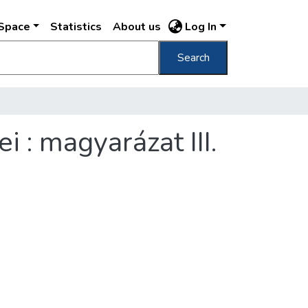
DSpace
Statistics
About us
Log In
Search
 : magyarázat III.