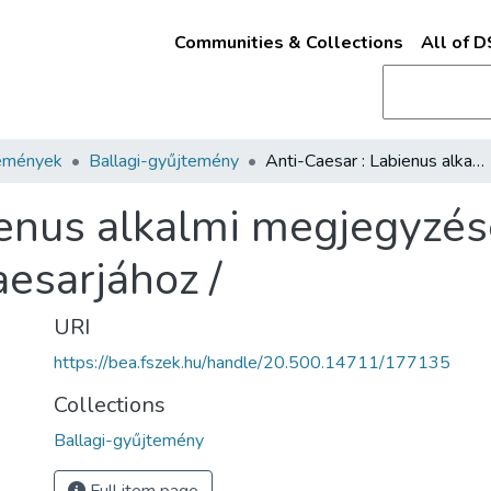
Communities & Collections
All of 
emények
Ballagi-gyűjtemény
Anti-Caesar : Labienus alkalmi megjegyzései : magyarázat III. Napoleon Julius Caesarjához /
enus alkalmi megjegyzései
esarjához /
URI
https://bea.fszek.hu/handle/20.500.14711/177135
Collections
Ballagi-gyűjtemény