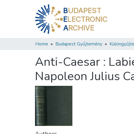
B
UDAPEST
E
LECTRONIC
A
RCHIVE
Home
Budapest Gyűjtemény
Különgyűjt
Anti-Caesar : Labi
Napoleon Julius Ca
Authors