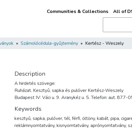
Communities & Collections
All of 
ványok
Számolócédula-gyűjtemény
Kertész - Weszely
y
Description
A hirdetés szövege:
Ruházat. Kesztyű, sapka és pulóver Kertész-Weszely
Budapest IV: Váci u. 9. Aranykéz u. 5. Telefon: aut. 877-0
Keywords
kesztyű
,
sapka
,
pulóver
,
tél
,
férfi
,
öltöny
,
kabát
,
pipa
,
cigar
reklámnyomtatvány
,
kisnyomtatvány
,
aprónyomtatvány
,
s