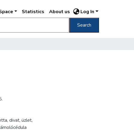
DSpace
Statistics
About us
Log In
Search
5.
etta
,
divat
,
üzlet
,
zámolócédula