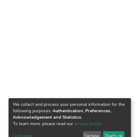
We collect and process your personal information for the
following purposes:
Authentication, Preferences,
Acknowledgement and Statistics
.
To learn more, please read our
privacy policy
.
Customize
Decline
That's ok