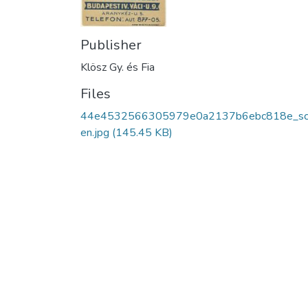
Publisher
Klösz Gy. és Fia
Files
44e4532566305979e0a2137b6ebc818e_sc
en.jpg
(145.45 KB)