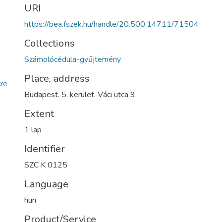
URI
https://bea.fszek.hu/handle/20.500.14711/71504
Collections
Számolócédula-gyűjtemény
Place, address
re
Budapest. 5. kerület. Váci utca 9.
Extent
1 lap
Identifier
SZC K 0125
Language
hun
Product/Service