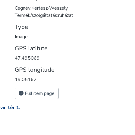
Cégnév:Kertész-Weszely
Termék/szolgáltatás:ruházat
Type
Image
GPS latitute
47.495069
GPS longitude
19.05162
Full item page
in tér 1.