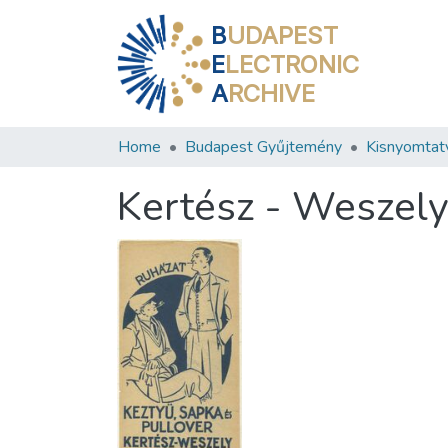
B
UDAPEST
E
LECTRONIC
A
RCHIVE
Home
Budapest Gyűjtemény
Kisnyomtat
Kertész - Weszel