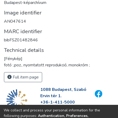
Budapest-képarchívum
Image identifier
AN047614
MARC identifier
bibFSZ01482846
Technical details
[Fénykép]
fotó :,poz., nyomtatott reprodukció, monokróm ;
Full item page
1088 Budapest, Szabó
Ervin tér 1.
+36-1-411-5000
info@fszek.hu
We collect and process your personal information for the
https://fszek.hu
following purposes:
Authentication, Preferences,