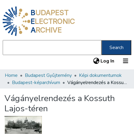
B
UDAPEST
E
LECTRONIC
A
RCHIVE
Search
(current
Log In
Home
Budapest Gyűjtemény
Képi dokumentumok
Communities & Collections
Budapest-képarchívum
Vágányelrendezés a Kossuth Lajos-téren
All of DSpace
Vágányelrendezés a Kossuth
Statistics
Lajos-téren
About us