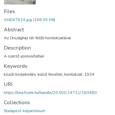
Files
AN047614.jpg
(168.55 KB)
Abstract
Az Országház tér felőli homlokzatával
Description
A szerző azonosítatlan
Keywords
közúti közlekedés
,
külső felvétel
,
homlokzat
,
1934
URI
https://bea.fszek.hu/handle/20.500.14711/160480
Collections
Budapest-képarchívum