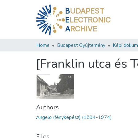
B
UDAPEST
E
LECTRONIC
A
RCHIVE
Home
Budapest Gyűjtemény
Képi doku
[Franklin utca és 
Authors
Angelo (fényképész) (1894-1974)
Files