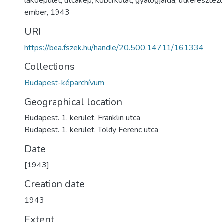
lakóépület
,
utcakép
,
kőburkolat
,
gyalogjárda
,
útkeresztez
ember
,
1943
URI
https://bea.fszek.hu/handle/20.500.14711/161334
Collections
Budapest-képarchívum
Geographical location
Budapest. 1. kerület. Franklin utca
Budapest. 1. kerület. Toldy Ferenc utca
Date
[1943]
Creation date
1943
Extent