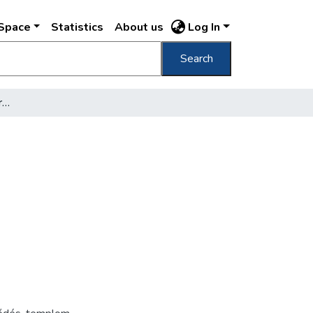
DSpace
Statistics
About us
Log In
Search
[Franklin utca és Toldy Ferenc utca sarka]