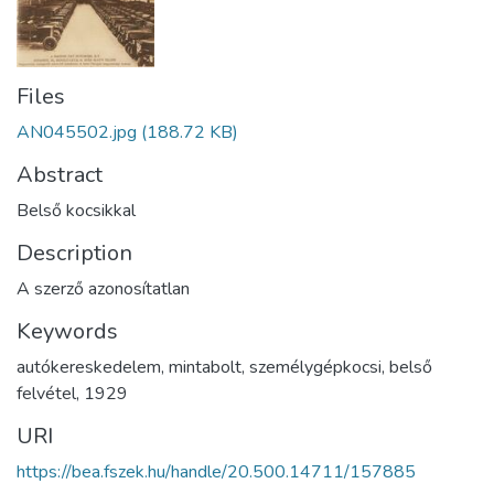
Files
AN045502.jpg
(188.72 KB)
Abstract
Belső kocsikkal
Description
A szerző azonosítatlan
Keywords
autókereskedelem
,
mintabolt
,
személygépkocsi
,
belső
felvétel
,
1929
URI
https://bea.fszek.hu/handle/20.500.14711/157885