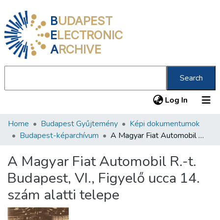
B
UDAPEST
E
LECTRONIC
A
RCHIVE
Search
(current
Log In
Home
Budapest Gyűjtemény
Képi dokumentumok
Communities & Collections
Budapest-képarchívum
A Magyar Fiat Automobil R.-t. Budapest, VI., Figyelő ucca 14. szám alatti telepe
All of DSpace
A Magyar Fiat Automobil R.-t.
Statistics
Budapest, VI., Figyelő ucca 14.
About us
szám alatti telepe