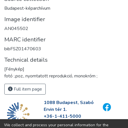
Budapest-képarchívum
Image identifier
AN045502
MARC identifier
bibFSZ01470603
Technical details
[Fénykép]
fotó :,poz., nyomtatott reprodukció, monokróm ;
Full item page
1088 Budapest, Szabó
Ervin tér 1.
+36-1-411-5000
info@fszek.hu
We collect and process your personal information for the