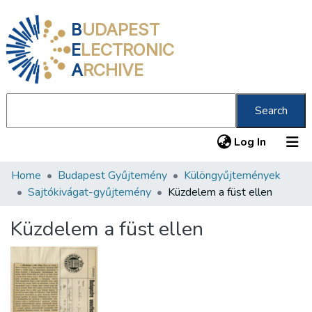
B
UDAPEST
E
LECTRONIC
A
RCHIVE
Search
(current
Log In
Home
Budapest Gyűjtemény
Különgyűjtemények
Communities & Collections
Sajtókivágat-gyűjtemény
Küzdelem a füst ellen
All of DSpace
Küzdelem a füst ellen
Statistics
About us