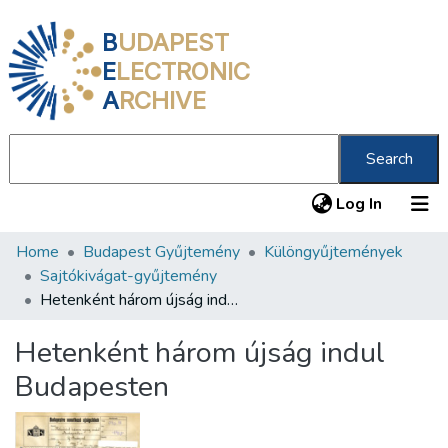
B
UDAPEST
E
LECTRONIC
A
RCHIVE
Search
(current
Log In
Home
Budapest Gyűjtemény
Különgyűjtemények
Communities & Collections
Sajtókivágat-gyűjtemény
All of DSpace
Hetenként három újság indul Budapesten
Statistics
Hetenként három újság indul
About us
Budapesten