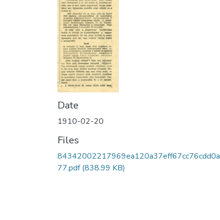
Date
1910-02-20
Files
84342002217969ea120a37eff67cc76cdd0a
77.pdf
(838.99 KB)