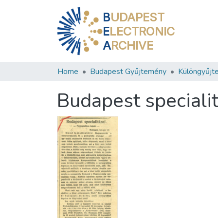
B
UDAPEST
E
LECTRONIC
A
RCHIVE
Home
Budapest Gyűjtemény
Különgyűjt
Budapest specialit