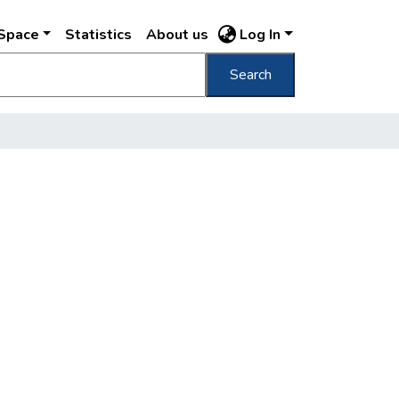
DSpace
Statistics
About us
Log In
Search