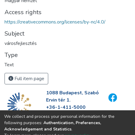
Magyar nemzet
Access rights
https://creativecommons.org/licenses/by-nc/4.0/
Subject
városfejlesztés
Type
Text
Full item page
1088 Budapest, Szabó
Ervin tér 1.
+36-1-411-5000
info@fszek.hu
We collect and process your personal information for the
https://fszek.hu
following purposes:
Authentication, Preferences,
Acknowledgement and Statistics
.