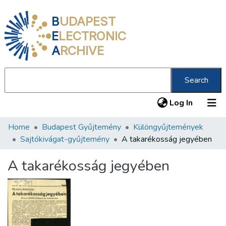
B
UDAPEST
E
LECTRONIC
A
RCHIVE
Search
(current
Log In
Home
Budapest Gyűjtemény
Különgyűjtemények
Communities & Collections
Sajtókivágat-gyűjtemény
A takarékosság jegyében
All of DSpace
A takarékosság jegyében
Statistics
About us