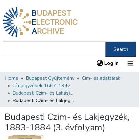
B
UDAPEST
E
LECTRONIC
A
RCHIVE
Search
(current
Log In
Home
Budapest Gyűjtemény
Cím- és adattárak
Communities & Collections
Címjegyzékek 1867-1942
All of DSpace
Budapesti Czim- és Lakásjegyzék 1880-1928
Budapesti Czim- és Lakjegyzék, 1883-1884 (3. évfolyam)
Statistics
Budapesti Czim- és Lakjegyzék,
About us
1883-1884 (3. évfolyam)