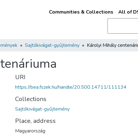
Communities & Collections
All of 
emények
Sajtókivágat-gyűjtemény
Károlyi Mihály centenár
ntenáriuma
URI
https://bea.fszek.hu/handle/20.500.14711/111134
Collections
Sajtókivágat-gyűjtemény
Place, address
Magyarország