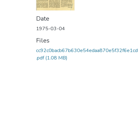
Date
1975-03-04
Files
cc92c0bacb67b630e54edaa870e5f32f6e1cd
.pdf
(1.08 MB)