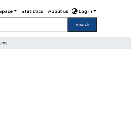
DSpace
Statistics
About us
Log In
Search
iuma