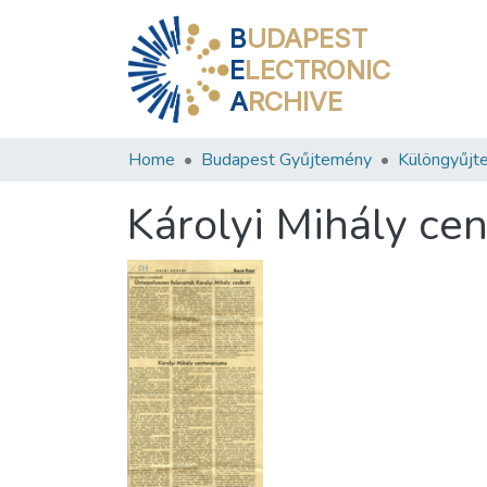
B
UDAPEST
E
LECTRONIC
A
RCHIVE
Home
Budapest Gyűjtemény
Különgyűjt
Károlyi Mihály ce