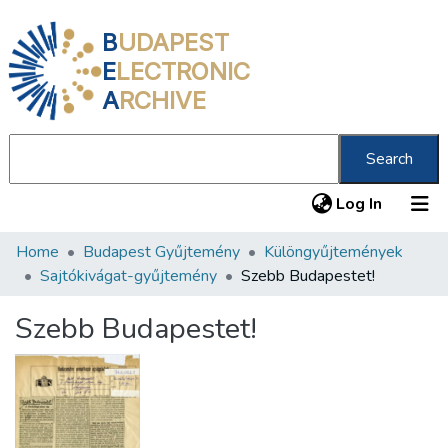
B
UDAPEST
E
LECTRONIC
A
RCHIVE
Search
(current
Log In
Home
Budapest Gyűjtemény
Különgyűjtemények
Communities & Collections
Sajtókivágat-gyűjtemény
Szebb Budapestet!
All of DSpace
Szebb Budapestet!
Statistics
About us