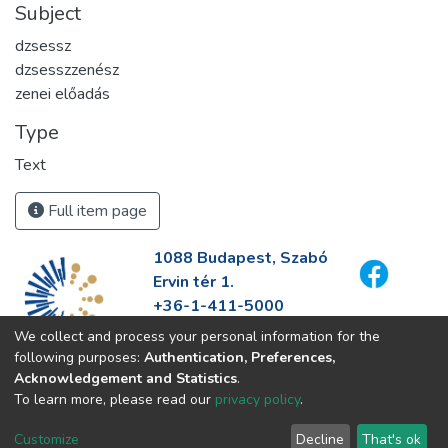
Subject
dzsessz
dzsesszzenész
zenei előadás
Type
Text
Full item page
1088 Budapest, Szabó
Ervin tér 1.
+36-1-411-5000
info@fszek.hu
We collect and process your personal information for the
https://fszek.hu
following purposes:
Authentication, Preferences,
Acknowledgement and Statistics
.
To learn more, please read our
privacy policy
.
Customize
Decline
That's ok