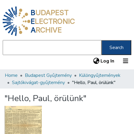
B
UDAPEST
E
LECTRONIC
A
RCHIVE
Search
(current
Log In
Home
Budapest Gyűjtemény
Különgyűjtemények
Communities & Collections
Sajtókivágat-gyűjtemény
"Hello, Paul, örülünk"
All of DSpace
"Hello, Paul, örülünk"
Statistics
About us