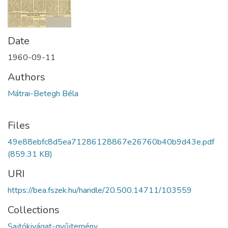
Date
1960-09-11
Authors
Mátrai-Betegh Béla
Files
49e88ebfc8d5ea71286128867e26760b40b9d43e.pdf
(859.31 KB)
URI
https://bea.fszek.hu/handle/20.500.14711/103559
Collections
Sajtókivágat-gyűjtemény