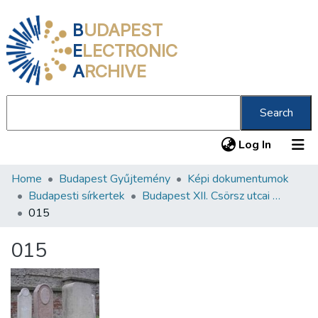
B
UDAPEST
E
LECTRONIC
A
RCHIVE
Search
(current
Log In
Home
Budapest Gyűjtemény
Képi dokumentumok
Communities & Collections
Budapesti sírkertek
Budapest XII. Csörsz utcai Orthodox Zsidó Temető
All of DSpace
015
Statistics
015
About us