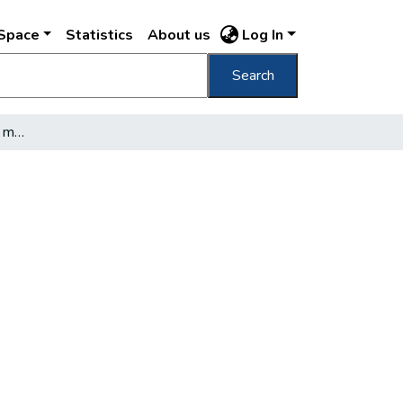
DSpace
Statistics
About us
Log In
Search
Átadták az első magyar mozgókönyvtárat