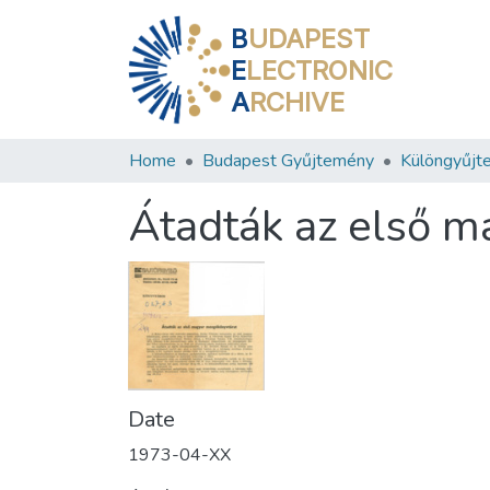
B
UDAPEST
E
LECTRONIC
A
RCHIVE
Home
Budapest Gyűjtemény
Különgyűjt
Átadták az első 
Date
1973-04-XX