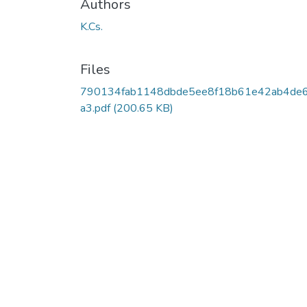
Authors
K.Cs.
Files
790134fab1148dbde5ee8f18b61e42ab4de
a3.pdf
(200.65 KB)