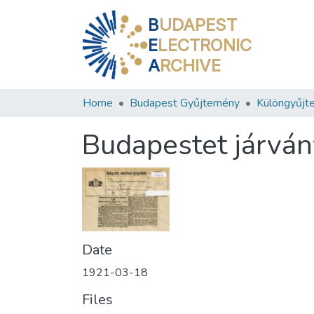
B
UDAPEST
E
LECTRONIC
A
RCHIVE
Home
Budapest Gyűjtemény
Különgyűjt
Budapestet járván
Date
1921-03-18
Files