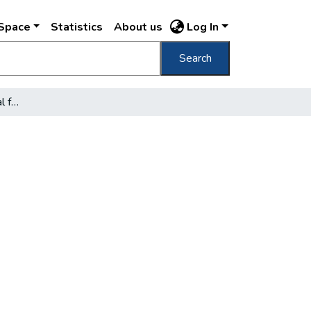
DSpace
Statistics
About us
Log In
Search
Budapestet járványokkal fenyegeti a por