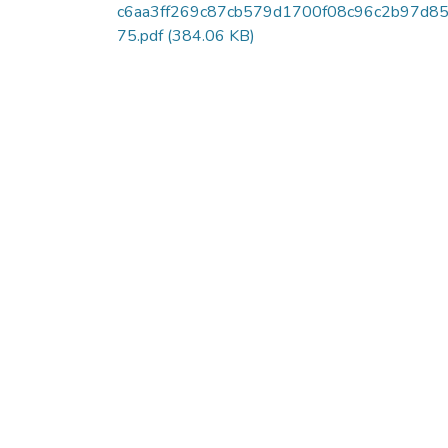
c6aa3ff269c87cb579d1700f08c96c2b97d8
75.pdf
(384.06 KB)