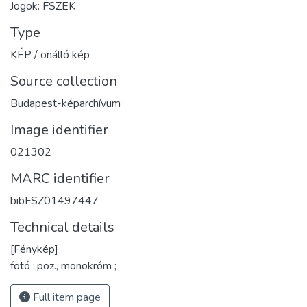
Jogok: FSZEK
Type
KÉP / önálló kép
Source collection
Budapest-képarchívum
Image identifier
021302
MARC identifier
bibFSZ01497447
Technical details
[Fénykép]
fotó :,poz., monokróm ;
Full item page