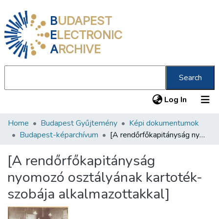
B
UDAPEST
E
LECTRONIC
A
RCHIVE
Search
(current
Log In
Home
Budapest Gyűjtemény
Képi dokumentumok
Communities & Collections
Budapest-képarchívum
[A rendőrfőkapitányság nyomozó osztályának kartoték-szobája alkalmazottakkal]
All of DSpace
[A rendőrfőkapitányság
Statistics
nyomozó osztályának kartoték-
About us
szobája alkalmazottakkal]