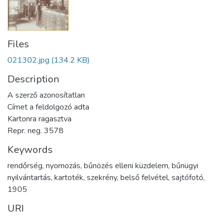
Files
021302.jpg
(134.2 KB)
Description
A szerző azonosítatlan
Címet a feldolgozó adta
Kartonra ragasztva
Repr. neg. 3578
Keywords
rendőrség
,
nyomozás
,
bűnözés elleni küzdelem
,
bűnügyi
nyilvántartás
,
kartoték
,
szekrény
,
belső felvétel
,
sajtófotó
,
1905
URI