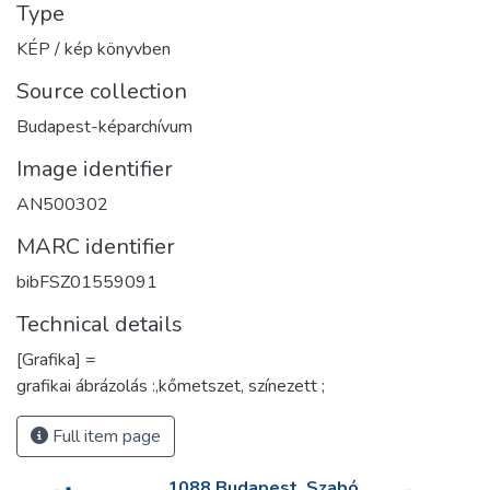
Type
KÉP / kép könyvben
Source collection
Budapest-képarchívum
Image identifier
AN500302
MARC identifier
bibFSZ01559091
Technical details
[Grafika] =
grafikai ábrázolás :,kőmetszet, színezett ;
Full item page
1088 Budapest, Szabó