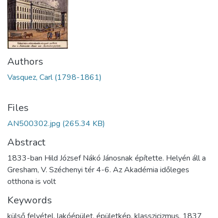
Authors
Vasquez, Carl (1798-1861)
Files
AN500302.jpg
(265.34 KB)
Abstract
1833-ban Hild József Nákó Jánosnak építette. Helyén áll a
Gresham, V. Széchenyi tér 4-6. Az Akadémia időleges
otthona is volt
Keywords
külső felvétel
,
lakóépület
,
épületkép
,
klasszicizmus
,
1837