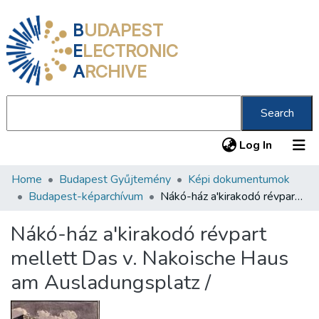
B
UDAPEST
E
LECTRONIC
A
RCHIVE
Search
(current
Log In
Home
Budapest Gyűjtemény
Képi dokumentumok
Communities & Collections
Budapest-képarchívum
Nákó-ház a'kirakodó révpart mellett Das v. Nakoische Haus am Ausladungsplatz /
All of DSpace
Nákó-ház a'kirakodó révpart
Statistics
mellett Das v. Nakoische Haus
About us
am Ausladungsplatz /