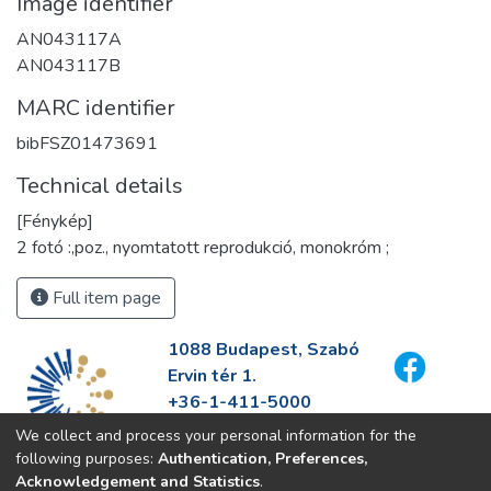
Image identifier
AN043117A
AN043117B
MARC identifier
bibFSZ01473691
Technical details
[Fénykép]
2 fotó :,poz., nyomtatott reprodukció, monokróm ;
Full item page
1088 Budapest, Szabó
Ervin tér 1.
+36-1-411-5000
info@fszek.hu
We collect and process your personal information for the
https://fszek.hu
following purposes:
Authentication, Preferences,
Acknowledgement and Statistics
.