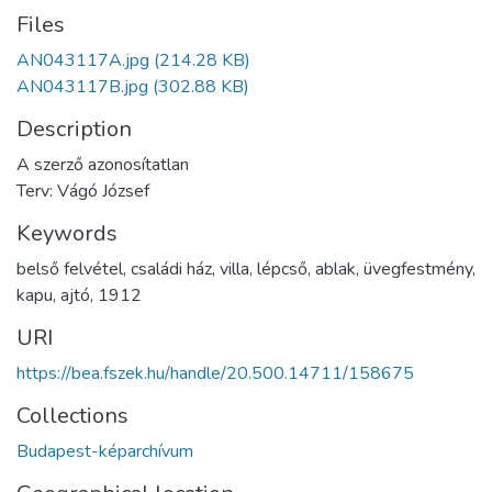
Files
AN043117A.jpg
(214.28 KB)
AN043117B.jpg
(302.88 KB)
Description
A szerző azonosítatlan
Terv: Vágó József
Keywords
belső felvétel
,
családi ház
,
villa
,
lépcső
,
ablak
,
üvegfestmény
,
kapu
,
ajtó
,
1912
URI
https://bea.fszek.hu/handle/20.500.14711/158675
Collections
Budapest-képarchívum