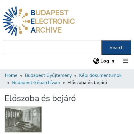
B
UDAPEST
E
LECTRONIC
A
RCHIVE
Search
(current
Log In
Home
Budapest Gyűjtemény
Képi dokumentumok
Communities & Collections
Budapest-képarchívum
Előszoba és bejáró
All of DSpace
Előszoba és bejáró
Statistics
About us