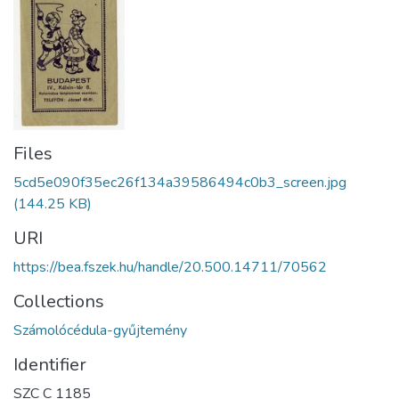
Files
5cd5e090f35ec26f134a39586494c0b3_screen.jpg
(144.25 KB)
URI
https://bea.fszek.hu/handle/20.500.14711/70562
Collections
Számolócédula-gyűjtemény
Identifier
SZC C 1185