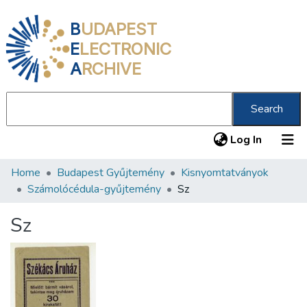
B
UDAPEST
E
LECTRONIC
A
RCHIVE
Search
(current
Log In
Home
Budapest Gyűjtemény
Kisnyomtatványok
Communities & Collections
Számolócédula-gyűjtemény
Sz
All of DSpace
Sz
Statistics
About us