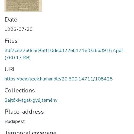
Date
1926-07-20
Files
8df7c877a0c5c95810ded322eb171ef036a39167.pdf
(760.17 KB)
URI
https://bea.fszek.hu/handle/20.500.14711/108428
Collections
Sajtókivágat-gyűjtemény
Place, address
Budapest
Temporal coverage