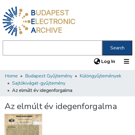
B
UDAPEST
E
LECTRONIC
A
RCHIVE
Search
(current
Log In
Home
Budapest Gyűjtemény
Különgyűjtemények
Communities & Collections
Sajtókivágat-gyűjtemény
All of DSpace
Az elmúlt év idegenforgalma
Statistics
Az elmúlt év idegenforgalma
About us