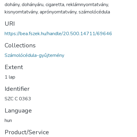
dohány
,
dohányáru
,
cigaretta
,
reklámnyomtatvány
,
kisnyomtatvány
,
aprónyomtatvány
,
számolócédula
URI
https://bea.fszek.hu/handle/20.500.14711/69646
Collections
Számolócédula-gyűjtemény
Extent
1 lap
Identifier
SZC C 0363
Language
hun
Product/Service