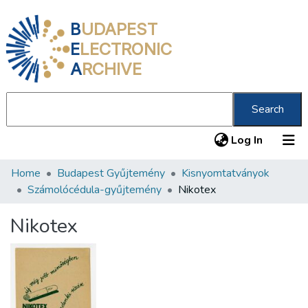
B
UDAPEST
E
LECTRONIC
A
RCHIVE
Search
(current
Log In
Home
Budapest Gyűjtemény
Kisnyomtatványok
Communities & Collections
Számolócédula-gyűjtemény
Nikotex
All of DSpace
Nikotex
Statistics
About us