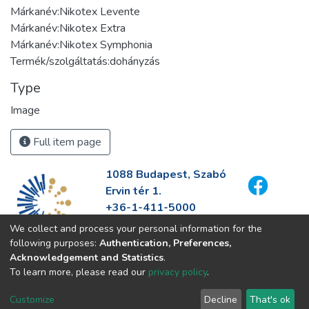
Márkanév:Nikotex Levente
Márkanév:Nikotex Extra
Márkanév:Nikotex Symphonia
Termék/szolgáltatás:dohányzás
Type
Image
Full item page
1088 Budapest, Szabó
Ervin tér 1.
+36-1-411-5000
info@fszek.hu
We collect and process your personal information for the
https://fszek.hu
following purposes:
Authentication, Preferences,
Acknowledgement and Statistics
.
To learn more, please read our
privacy policy
.
Customize
Decline
That's ok