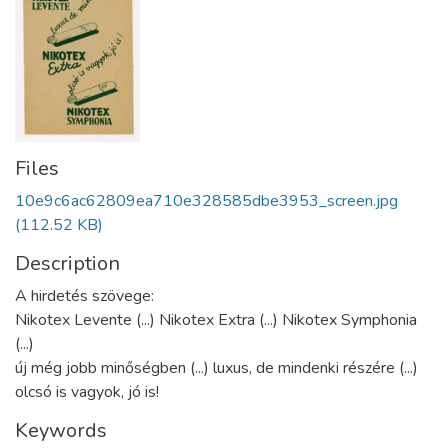
Files
10e9c6ac62809ea710e328585dbe3953_screen.jpg
(112.52 KB)
Description
A hirdetés szövege:
Nikotex Levente (...) Nikotex Extra (...) Nikotex Symphonia
(...)
új még jobb minőségben (...) luxus, de mindenki részére (...)
olcsó is vagyok, jó is!
Keywords