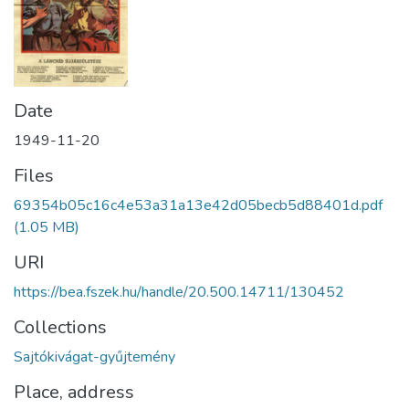
Date
1949-11-20
Files
69354b05c16c4e53a31a13e42d05becb5d88401d.pdf
(1.05 MB)
URI
https://bea.fszek.hu/handle/20.500.14711/130452
Collections
Sajtókivágat-gyűjtemény
Place, address