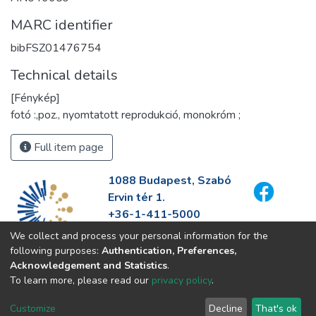
MARC identifier
bibFSZ01476754
Technical details
[Fénykép]
fotó :,poz., nyomtatott reprodukció, monokróm ;
Full item page
1088 Budapest, Szabó
Ervin tér 1.
+36-1-411-5000
info@fszek.hu
We collect and process your personal information for the
https://fszek.hu
following purposes:
Authentication, Preferences,
Acknowledgement and Statistics
.
To learn more, please read our
privacy policy
.
Customize
Decline
That's ok