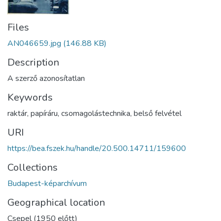
Files
AN046659.jpg
(146.88 KB)
Description
A szerző azonosítatlan
Keywords
raktár
,
papíráru
,
csomagolástechnika
,
belső felvétel
URI
https://bea.fszek.hu/handle/20.500.14711/159600
Collections
Budapest-képarchívum
Geographical location
Csepel (1950 előtt)