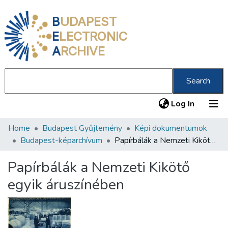
B
UDAPEST
E
LECTRONIC
A
RCHIVE
Search
(current
Log In
Home
Budapest Gyűjtemény
Képi dokumentumok
Communities & Collections
Budapest-képarchívum
Papírbálák a Nemzeti Kikötő egyik áruszínében
All of DSpace
Papírbálák a Nemzeti Kikötő
Statistics
egyik áruszínében
About us