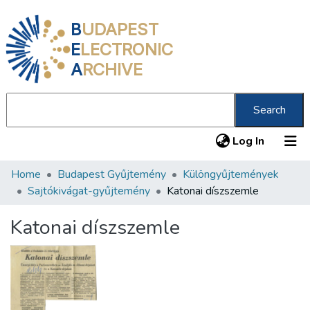
B
UDAPEST
E
LECTRONIC
A
RCHIVE
Search
(current
Log In
Home
Budapest Gyűjtemény
Különgyűjtemények
Communities & Collections
Sajtókivágat-gyűjtemény
Katonai díszszemle
All of DSpace
Katonai díszszemle
Statistics
About us