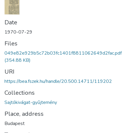
Date
1970-07-29
Files
049e82e929b5c72b03fc1401f8811062649d2fac.pdf
(354.88 KB)
URI
https://bea.fszek.hu/handle/20.500.14711/119202
Collections
Sajtókivágat-gyűjtemény
Place, address
Budapest