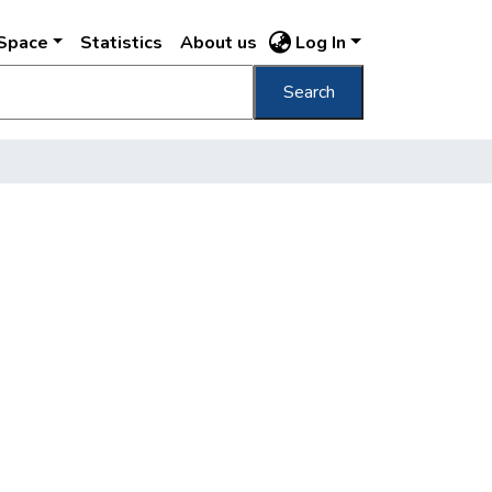
DSpace
Statistics
About us
Log In
Search