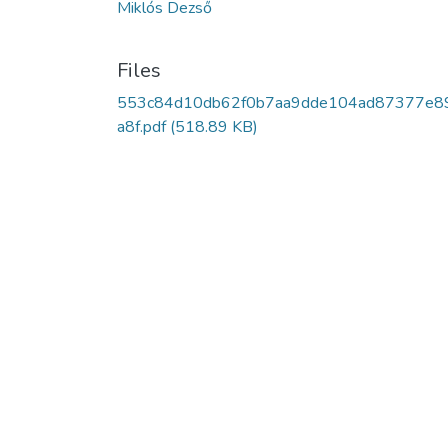
Miklós Dezső
Files
553c84d10db62f0b7aa9dde104ad87377e8
a8f.pdf
(518.89 KB)