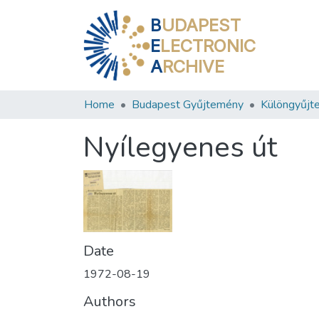
B
UDAPEST
E
LECTRONIC
A
RCHIVE
Home
Budapest Gyűjtemény
Különgyűjt
Nyílegyenes út
Date
1972-08-19
Authors