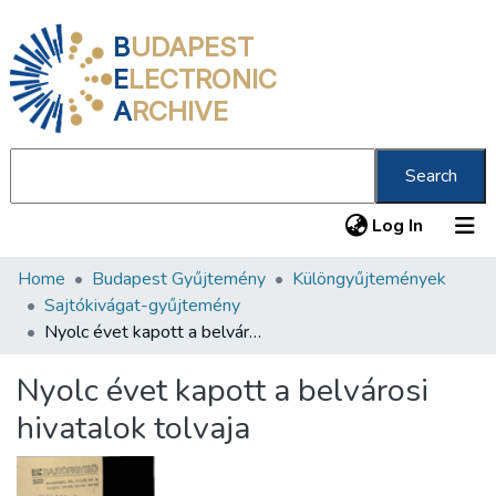
B
UDAPEST
E
LECTRONIC
A
RCHIVE
Search
(current
Log In
Home
Budapest Gyűjtemény
Különgyűjtemények
Communities & Collections
Sajtókivágat-gyűjtemény
All of DSpace
Nyolc évet kapott a belvárosi hivatalok tolvaja
Statistics
Nyolc évet kapott a belvárosi
About us
hivatalok tolvaja