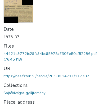
Date
1973-07
Files
44421e9772fc29fc94bc65978c7306e80af52296.pdf
(76.45 KB)
URI
https://bea.fszek.hu/handle/20.500.14711/117702
Collections
Sajtókivágat-gyűjtemény
Place, address