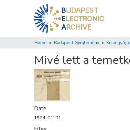
B
UDAPEST
E
LECTRONIC
A
RCHIVE
Home
Budapest Gyűjtemény
Különgyűjt
Mivé lett a temet
Date
1924-01-01
Files