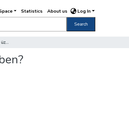
DSpace
Statistics
About us
Log In
Search
Mivé lett a temetkezési üzem a kurzus kezében?
ében?