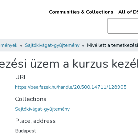
Communities & Collections
All of 
emények
Sajtókivágat-gyűjtemény
kezési üzem a kurzus kez
URI
https://bea.fszek.hu/handle/20.500.14711/128905
Collections
Sajtókivágat-gyűjtemény
Place, address
Budapest