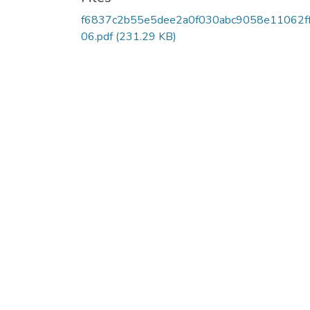
f6837c2b55e5dee2a0f030abc9058e11062f
06.pdf
(231.29 KB)