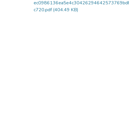
ec0986136ea5e4c30426294642573769bd
c720.pdf
(404.49 KB)