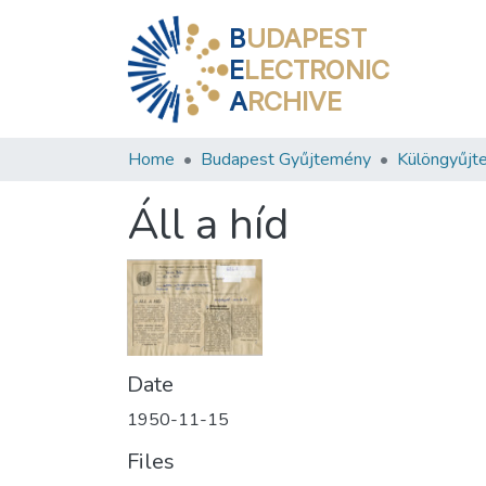
B
UDAPEST
E
LECTRONIC
A
RCHIVE
Home
Budapest Gyűjtemény
Különgyűjt
Áll a híd
Date
1950-11-15
Files