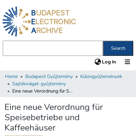
B
UDAPEST
E
LECTRONIC
A
RCHIVE
Search
(current
Log In
Home
Budapest Gyűjtemény
Különgyűjtemények
Communities & Collections
Sajtókivágat-gyűjtemény
All of DSpace
Eine neue Verordnung für Speisebetriebe und Kaffeehäuser
Statistics
Eine neue Verordnung für
About us
Speisebetriebe und
Kaffeehäuser