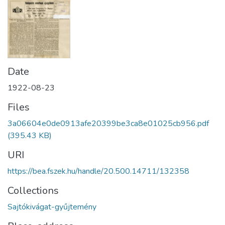
Date
1922-08-23
Files
3a06604e0de0913afe20399be3ca8e01025cb956.pdf
(395.43 KB)
URI
https://bea.fszek.hu/handle/20.500.14711/132358
Collections
Sajtókivágat-gyűjtemény