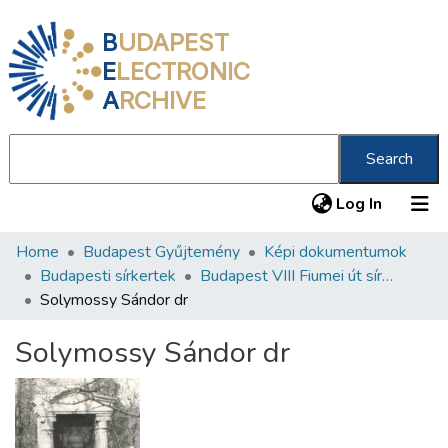
B
UDAPEST
E
LECTRONIC
A
RCHIVE
Search
(current
Log In
Home
Budapest Gyűjtemény
Képi dokumentumok
Communities & Collections
Budapesti sírkertek
Budapest VIII Fiumei út sírkert 1. rész
All of DSpace
Solymossy Sándor dr
Statistics
Solymossy Sándor dr
About us