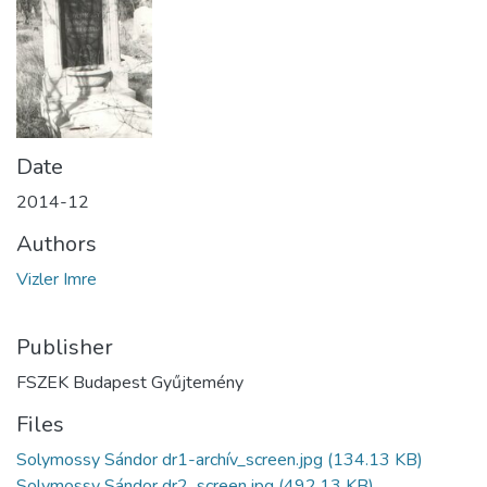
Date
2014-12
Authors
Vizler Imre
Publisher
FSZEK Budapest Gyűjtemény
Files
Solymossy Sándor dr1-archív_screen.jpg
(134.13 KB)
Solymossy Sándor dr2_screen.jpg
(492.13 KB)