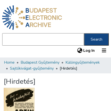
B
UDAPEST
E
LECTRONIC
A
RCHIVE
Search
(current
Log In
Home
Budapest Gyűjtemény
Különgyűjtemények
Communities & Collections
Sajtókivágat-gyűjtemény
[Hirdetés]
All of DSpace
[Hirdetés]
Statistics
About us