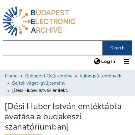
B
UDAPEST
E
LECTRONIC
A
RCHIVE
Search
(current
Log In
Home
Budapest Gyűjtemény
Különgyűjtemények
Communities & Collections
Sajtókivágat-gyűjtemény
All of DSpace
[Dési Huber István emléktábla avatása a budakeszi szanatóriumban]
Statistics
[Dési Huber István emléktábla
About us
avatása a budakeszi
szanatóriumban]