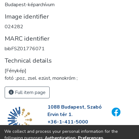
Budapest-képarchívum
Image identifier
024282
MARC identifier
bibFSZ01776071
Technical details
[Fénykép]
fotó :,poz., zsel. ezüst, monokróm ;
Full item page
1088 Budapest, Szabó
Ervin tér 1.
+36-1-411-5000
info@fszek.hu
We collect and process your personal information for the
https://fszek.hu
following purposes:
Authentication, Preferences,