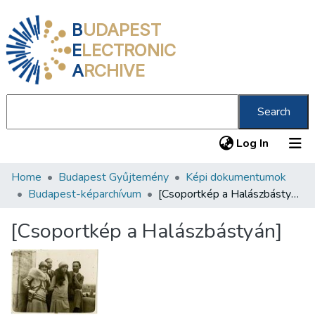
B
UDAPEST
E
LECTRONIC
A
RCHIVE
Search
(current
Log In
Home
Budapest Gyűjtemény
Képi dokumentumok
Communities & Collections
Budapest-képarchívum
[Csoportkép a Halászbástyán]
All of DSpace
[Csoportkép a Halászbástyán]
Statistics
About us