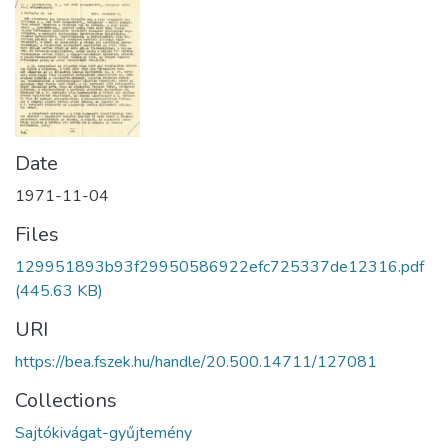
Date
1971-11-04
Files
129951893b93f29950586922efc725337de12316.pdf
(445.63 KB)
URI
https://bea.fszek.hu/handle/20.500.14711/127081
Collections
Sajtókivágat-gyűjtemény