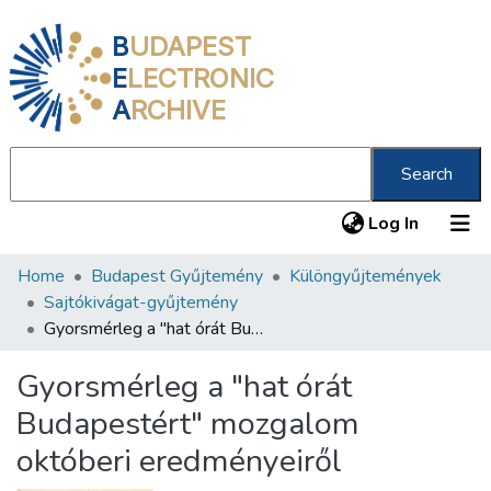
B
UDAPEST
E
LECTRONIC
A
RCHIVE
Search
(current
Log In
Home
Budapest Gyűjtemény
Különgyűjtemények
Communities & Collections
Sajtókivágat-gyűjtemény
All of DSpace
Gyorsmérleg a "hat órát Budapestért" mozgalom októberi eredményeiről
Statistics
Gyorsmérleg a "hat órát
About us
Budapestért" mozgalom
októberi eredményeiről