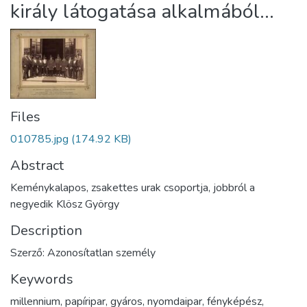
király látogatása alkalmából...
Files
010785.jpg
(174.92 KB)
Abstract
Keménykalapos, zsakettes urak csoportja, jobbról a
negyedik Klösz György
Description
Szerző: Azonosítatlan személy
Keywords
millennium
,
papíripar
,
gyáros
,
nyomdaipar
,
fényképész
,