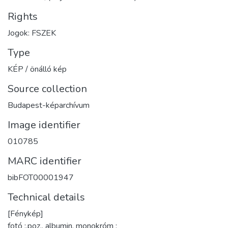
Rights
Jogok: FSZEK
Type
KÉP / önálló kép
Source collection
Budapest-képarchívum
Image identifier
010785
MARC identifier
bibFOT00001947
Technical details
[Fénykép]
fotó :,poz., albumin, monokróm ;