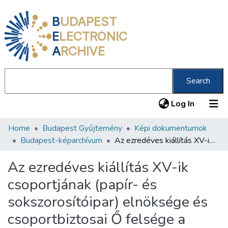
B
UDAPEST
E
LECTRONIC
A
RCHIVE
Search
(current
Log In
Home
Budapest Gyűjtemény
Képi dokumentumok
Communities & Collections
Budapest-képarchívum
Az ezredéves kiállítás XV-ik csoportjának (papír- és sokszorosítóipar) elnöksége és csoportbiztosai Ő felsége a király látogatása alkalmából...
All of DSpace
Az ezredéves kiállítás XV-ik
Statistics
csoportjának (papír- és
About us
sokszorosítóipar) elnöksége és
csoportbiztosai Ő felsége a