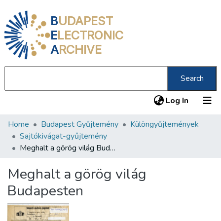
B
UDAPEST
E
LECTRONIC
A
RCHIVE
Search
(current
Log In
Home
Budapest Gyűjtemény
Különgyűjtemények
Communities & Collections
Sajtókivágat-gyűjtemény
All of DSpace
Meghalt a görög világ Budapesten
Statistics
Meghalt a görög világ
About us
Budapesten