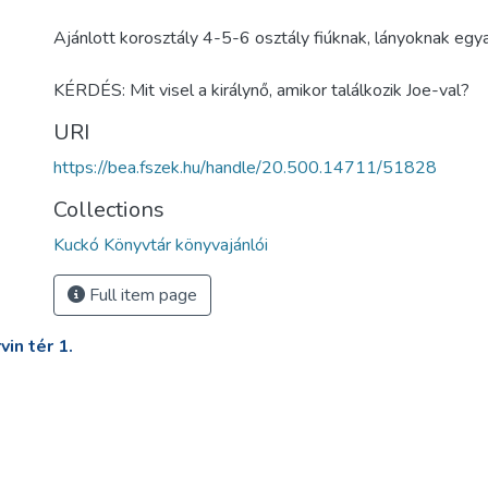
Ajánlott korosztály 4-5-6 osztály fiúknak, lányoknak egya
KÉRDÉS: Mit visel a királynő, amikor találkozik Joe-val?
URI
https://bea.fszek.hu/handle/20.500.14711/51828
Collections
Kuckó Könyvtár könyvajánlói
Full item page
in tér 1.