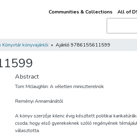
Communities & Collections
All of 
 Könyvtár könyvajánlói
Ajánló 9786155611599
11599
Abstract
Tom Mclaughlin: A véletlen miniszterelnök
Reményi Annamáriától
A könyv szerzője kilenc évig készített politikai karikatúrák
csoda, hogy első gyerekeknek szóló regényének témájául i
választotta.