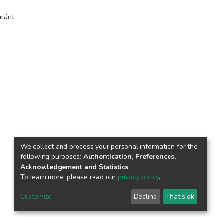
ránt.
We collect and process your personal information for the
following purposes:
Authentication, Preferences,
Acknowledgement and Statistics
.
To learn more, please read our
privacy policy
.
Customize
Decline
That's ok