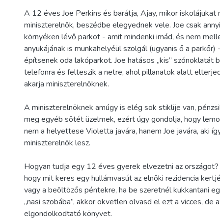
A 12 éves Joe Perkins és barátja, Ajay, mikor iskolájukat
miniszterelnök, beszédbe elegyednek vele. Joe csak annyi
környéken lévő parkot - amit mindenki imád, és nem mell
anyukájának is munkahelyéül szolgál (ugyanis ő a parkőr) -
építsenek oda lakóparkot. Joe hatásos „kis” szónoklatát ba
telefonra és felteszik a netre, ahol pillanatok alatt elterj
akarja miniszterelnöknek.
A miniszterelnöknek amúgy is elég sok stiklije van, pénzsi
meg egyéb sötét üzelmek, ezért úgy gondolja, hogy lemo
nem a helyettese Violetta javára, hanem Joe javára, aki íg
miniszterelnök lesz.
Hogyan tudja egy 12 éves gyerek elvezetni az országot? 
hogy mit keres egy hullámvasút az elnöki rezidencia kertjé
vagy a beöltözős péntekre, ha be szeretnél kukkantani eg
„nasi szobába”, akkor okvetlen olvasd el ezt a vicces, de a
elgondolkodtató könyvet.