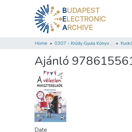
B
UDAPEST
E
LECTRONIC
A
RCHIVE
Home
0307 - Krúdy Gyula Könyvtár
Kuckó
Ajánló 97861556
Date