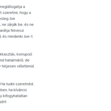
 meglátogatja a
t szeretne, hogy a
esleg Joe
, ne zárják be, és ne
rátja felveszi
ed, és mindenki Joe-t
kkasztás, korrupció
nd hatalmáról, de
y teljesen véletlenül
Ha tudni szeretnéd,
ben, ha kíváncsi
y kifogyhatatlan
zért