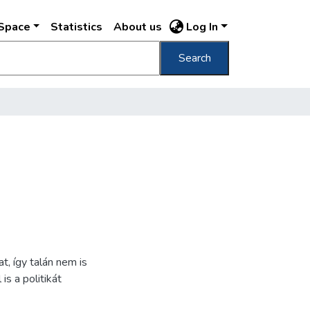
DSpace
Statistics
About us
Log In
Search
at, így talán nem is
s a politikát