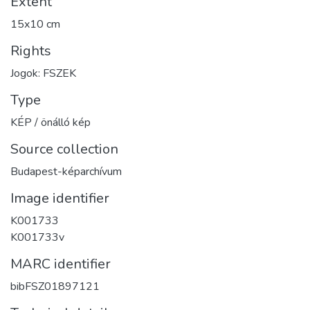
Extent
15x10 cm
Rights
Jogok: FSZEK
Type
KÉP / önálló kép
Source collection
Budapest-képarchívum
Image identifier
K001733
K001733v
MARC identifier
bibFSZ01897121