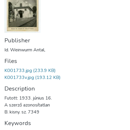
Publisher
Id. Weinwurm Antal,
Files
K001733.jpg
(233.9 KB)
K001733v.jpg
(193.12 KB)
Description
Futott: 1933. június 16.
A szerző azonosítatlan
B. kisny. sz. 7349
Keywords