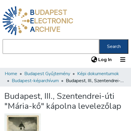
B
UDAPEST
E
LECTRONIC
A
RCHIVE
Search
(current
Log In
Home
Budapest Gyűjtemény
Képi dokumentumok
Communities & Collections
Budapest-képarchívum
Budapest, III., Szentendrei-úti "Mária-kő" kápolna levelezőlap
All of DSpace
Budapest, III., Szentendrei-úti
Statistics
"Mária-kő" kápolna levelezőlap
About us